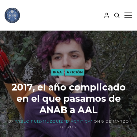
MOSTRA
MO
BÚSQUE
PAN
ALJABA
LAT
IFAA
AFICIÓN
2017, el año complicado
en el que pasamos de
ANAB a AAL
BY
PABLO RUIZ-MÚZQUIZ "DIACRITICA"
ON
8 DE MARZO
DE 2017