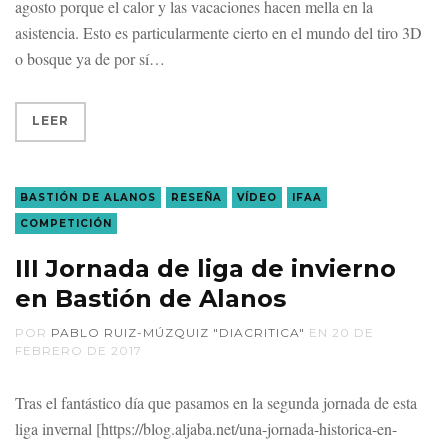
agosto porque el calor y las vacaciones hacen mella en la
asistencia. Esto es particularmente cierto en el mundo del tiro 3D
o bosque ya de por sí
LEER
BASTIÓN DE ALANOS
RESEÑA
VÍDEO
IFAA
COMPETICIÓN
III Jornada de liga de invierno
en Bastión de Alanos
POR
PABLO RUIZ-MÚZQUIZ "DIACRITICA"
EN
20 DE
FEBRERO DE 2017
Tras el fantástico día que pasamos en la segunda jornada de esta
liga invernal [https://blog.aljaba.net/una-jornada-historica-en-