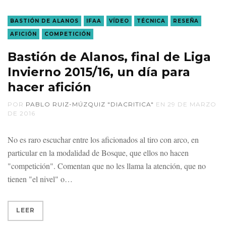
BASTIÓN DE ALANOS
IFAA
VÍDEO
TÉCNICA
RESEÑA
AFICIÓN
COMPETICIÓN
Bastión de Alanos, final de Liga
Invierno 2015/16, un día para
hacer afición
POR
PABLO RUIZ-MÚZQUIZ "DIACRITICA"
EN
29 DE MARZO
DE 2016
No es raro escuchar entre los aficionados al tiro con arco, en
particular en la modalidad de Bosque, que ellos no hacen
"competición". Comentan que no les llama la atención, que no
tienen "el nivel" o
LEER