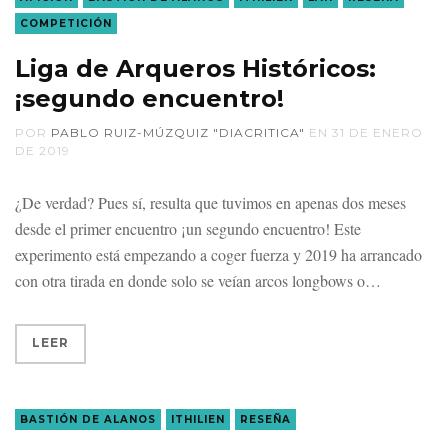
COMPETICIÓN
Liga de Arqueros Históricos:
¡segundo encuentro!
POR
PABLO RUIZ-MÚZQUIZ "DIACRITICA"
EN
31 DE ENERO
DE 2019
¿De verdad? Pues sí, resulta que tuvimos en apenas dos meses
desde el primer encuentro ¡un segundo encuentro! Este
experimento está empezando a coger fuerza y 2019 ha arrancado
con otra tirada en donde solo se veían arcos longbows o
LEER
BASTIÓN DE ALANOS
ITHILIEN
RESEÑA