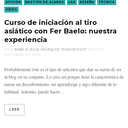
AFICIÓN
BASTIÓN DE ALANOS
LAH
RESEÑA
TÉCNICA
VÍDEO
Curso de iniciación al tiro
asiático con Fer Baelo: nuestra
experiencia
POR
PABLO RUIZ-MÚZQUIZ "DIACRITICA"
EN
2 DE
OCTUBRE DE 2019
Probablemente éste es el tipo de artículos que dan su razón de ser
al blog en su conjunto. Lo creo así porque tiene la característica de
narrar un descubrimiento, un aprendizaje y algo diferente de lo
habitual. Además, puede hacer
LEER