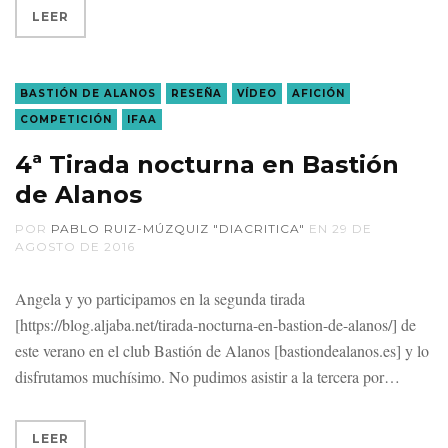
LEER
BASTIÓN DE ALANOS
RESEÑA
VÍDEO
AFICIÓN
COMPETICIÓN
IFAA
4ª Tirada nocturna en Bastión
de Alanos
POR
PABLO RUIZ-MÚZQUIZ "DIACRITICA"
EN
29 DE
AGOSTO DE 2016
Angela y yo participamos en la segunda tirada
[https://blog.aljaba.net/tirada-nocturna-en-bastion-de-alanos/] de
este verano en el club Bastión de Alanos [bastiondealanos.es] y lo
disfrutamos muchísimo. No pudimos asistir a la tercera por
LEER