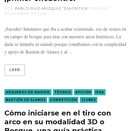
POR
PABLO RUIZ-MÚZQUIZ "DIACRITICA"
EN
25 DE
NOVIEMBRE DE 2018
¡Sucedió! Intuíamos que iba a acabar ocurriendo, eso de vernos en
un campo de bosque para tirar con nuestros arcos históricos. La
duda se limitaba al cuándo porque contábamos con la complicidad
y apoyo de Bastión de Alanos y al
LEER
ARQUEROS DE MADRID
TÉCNICA
AFICIÓN
IFAA
BASTIÓN DE ALANOS
COMPETICIÓN
CLUBES
Cómo iniciarse en el tiro con
arco en su modalidad 3D o
Bosque, una guía práctica