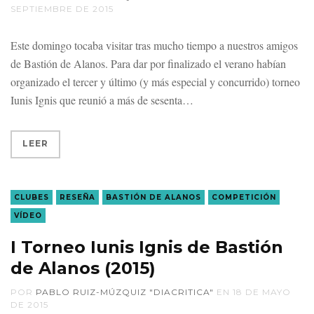
SEPTIEMBRE DE 2015
Este domingo tocaba visitar tras mucho tiempo a nuestros amigos
de Bastión de Alanos. Para dar por finalizado el verano habían
organizado el tercer y último (y más especial y concurrido) torneo
Iunis Ignis que reunió a más de sesenta
LEER
CLUBES
RESEÑA
BASTIÓN DE ALANOS
COMPETICIÓN
VÍDEO
I Torneo Iunis Ignis de Bastión
de Alanos (2015)
POR
PABLO RUIZ-MÚZQUIZ "DIACRITICA"
EN
18 DE MAYO
DE 2015