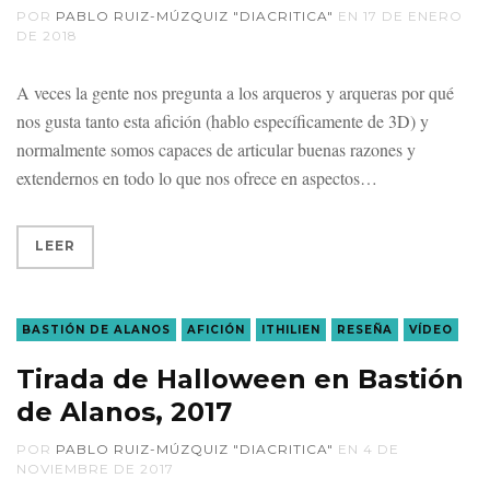
POR
PABLO RUIZ-MÚZQUIZ "DIACRITICA"
EN
17 DE ENERO
DE 2018
A veces la gente nos pregunta a los arqueros y arqueras por qué
nos gusta tanto esta afición (hablo específicamente de 3D) y
normalmente somos capaces de articular buenas razones y
extendernos en todo lo que nos ofrece en aspectos
LEER
BASTIÓN DE ALANOS
AFICIÓN
ITHILIEN
RESEÑA
VÍDEO
Tirada de Halloween en Bastión
de Alanos, 2017
POR
PABLO RUIZ-MÚZQUIZ "DIACRITICA"
EN
4 DE
NOVIEMBRE DE 2017