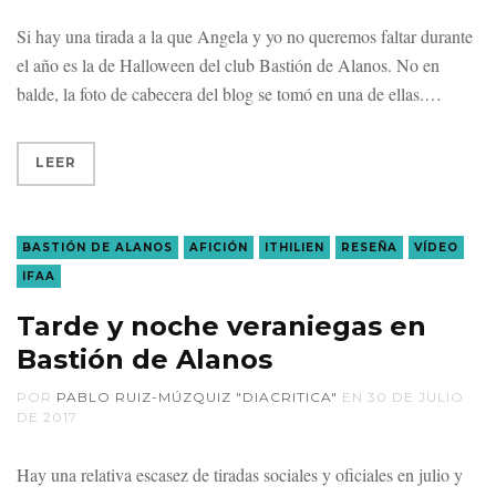
Si hay una tirada a la que Angela y yo no queremos faltar durante
el año es la de Halloween del club Bastión de Alanos. No en
balde, la foto de cabecera del blog se tomó en una de ellas.
LEER
BASTIÓN DE ALANOS
AFICIÓN
ITHILIEN
RESEÑA
VÍDEO
IFAA
Tarde y noche veraniegas en
Bastión de Alanos
POR
PABLO RUIZ-MÚZQUIZ "DIACRITICA"
EN
30 DE JULIO
DE 2017
Hay una relativa escasez de tiradas sociales y oficiales en julio y