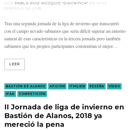
POR
PABLO RUIZ-MÚZQUIZ "DIACRITICA"
EN
14 DE
FEBRERO DE 2018
Tras una segunda jornada de la liga de invierno que transcurrió
con el campo nevado sabíamos que sería difícil superar un entorno
natural de esas características en la tercera jornada pero también
sabíamos que los propios participantes construirían el mejor
LEER
BASTIÓN DE ALANOS
AFICIÓN
ITHILIEN
RESEÑA
VÍDEO
IFAA
COMPETICIÓN
II Jornada de liga de invierno en
Bastión de Alanos, 2018 ya
mereció la pena