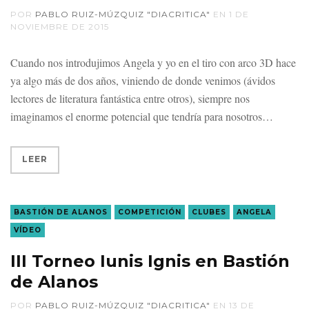
POR
PABLO RUIZ-MÚZQUIZ "DIACRITICA"
EN
1 DE
NOVIEMBRE DE 2015
Cuando nos introdujimos Angela y yo en el tiro con arco 3D hace
ya algo más de dos años, viniendo de donde venimos (ávidos
lectores de literatura fantástica entre otros), siempre nos
imaginamos el enorme potencial que tendría para nosotros
LEER
BASTIÓN DE ALANOS
COMPETICIÓN
CLUBES
ANGELA
VÍDEO
III Torneo Iunis Ignis en Bastión
de Alanos
POR
PABLO RUIZ-MÚZQUIZ "DIACRITICA"
EN
13 DE