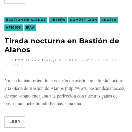
BASTIÓN DE ALANOS
RESEÑA
COMPETICIÓN
ANGELA
AFICIÓN
IFAA
Tirada nocturna en Bastión de
Alanos
POR
PABLO RUIZ-MÚZQUIZ "DIACRITICA"
EN
31 DE JULIO
DE 2016
Nunca habíamos tenido la ocasión de asistir a una tirada nocturna
y la oferta de Bastión de Alanos [http://www.bastiondealanos.es/]
de este verano encajaba a la perfección con nuestras ganas de
pasar una noche tirando flechas. Una tirada
LEER