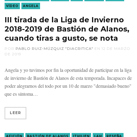
VÍDEO
ANGELA
III tirada de la Liga de Invierno
2018-2019 de Bastión de Alanos,
cuando tiras a gusto, se nota
POR
PABLO RUIZ-MÚZQUIZ "DIACRITICA"
EN
12 DE MARZO
DE 2019
Angela y yo tuvimos por fin la oportunidad de participar en la liga
de invierno de Bastión de Alanos de esta temporada. Incapaces de
poder alegrarnos del todo por un 10 de marzo "demasiado bueno"
que es síntoma
LEER
AFICIÓN
BASTIÓN DE ALANOS
ITHILIEN
LAH
RESEÑA