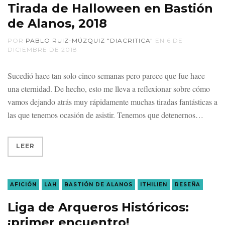
Tirada de Halloween en Bastión
de Alanos, 2018
POR
PABLO RUIZ-MÚZQUIZ "DIACRITICA"
EN
6 DE
DICIEMBRE DE 2018
Sucedió hace tan solo cinco semanas pero parece que fue hace
una eternidad. De hecho, esto me lleva a reflexionar sobre cómo
vamos dejando atrás muy rápidamente muchas tiradas fantásticas a
las que tenemos ocasión de asistir. Tenemos que detenernos
LEER
AFICIÓN
LAH
BASTIÓN DE ALANOS
ITHILIEN
RESEÑA
Liga de Arqueros Históricos:
¡primer encuentro!