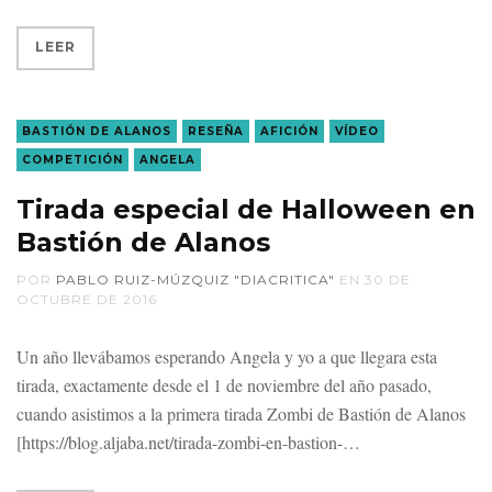
LEER
BASTIÓN DE ALANOS
RESEÑA
AFICIÓN
VÍDEO
COMPETICIÓN
ANGELA
Tirada especial de Halloween en
Bastión de Alanos
POR
PABLO RUIZ-MÚZQUIZ "DIACRITICA"
EN
30 DE
OCTUBRE DE 2016
Un año llevábamos esperando Angela y yo a que llegara esta
tirada, exactamente desde el 1 de noviembre del año pasado,
cuando asistimos a la primera tirada Zombi de Bastión de Alanos
[https://blog.aljaba.net/tirada-zombi-en-bastion-