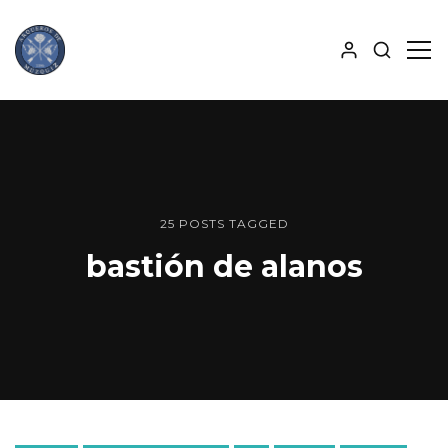
MOSTRA
MO
BÚSQUE
PAN
ALJABA
LAT
25 POSTS TAGGED
bastión de alanos