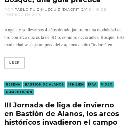
POR
PABLO RUIZ-MÚZQUIZ "DIACRITICA"
EN
18 DE
FEBRERO DE 2018
Angela y yo llevamos 4 años tirando juntos en una modalidad de
tiro con arco que es la de 3D o, como se decía antes, Bosque. Esta
modalidad se aleja un poco del esquema de tiro "indoor" en
LEER
RESEÑA
BASTIÓN DE ALANOS
ITHILIEN
IFAA
VÍDEO
COMPETICIÓN
III Jornada de liga de invierno
en Bastión de Alanos, los arcos
históricos invadieron el campo