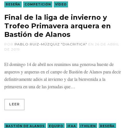
RESEÑA
COMPETICIÓN
VÍDEO
Final de la liga de invierno y
Trofeo Primavera arquera en
Bastión de Alanos
POR
PABLO RUIZ-MÚZQUIZ "DIACRITICA"
EN
26 DE ABRIL
DE 2019
El domingo 14 de abril nos reunimos una generosa hueste de
arqueros y arqueras en el campo de Bastión de Alanos para decir
definitivamente adiós al invierno y dar la bienvenida a la
primavera en una de las jornadas que
LEER
BASTIÓN DE ALANOS
EQUIPO
IFAA
ITHILIEN
RESEÑA