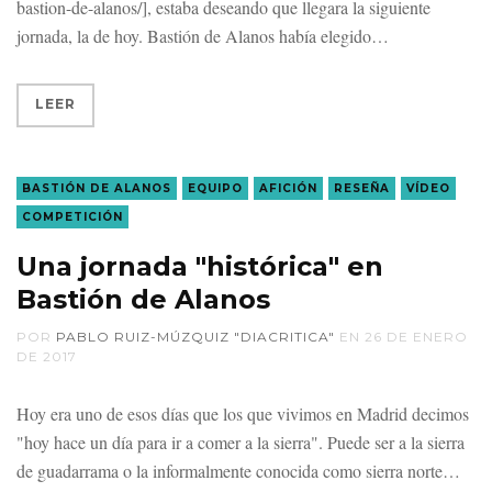
bastion-de-alanos/], estaba deseando que llegara la siguiente
jornada, la de hoy. Bastión de Alanos había elegido
LEER
BASTIÓN DE ALANOS
EQUIPO
AFICIÓN
RESEÑA
VÍDEO
COMPETICIÓN
Una jornada "histórica" en
Bastión de Alanos
POR
PABLO RUIZ-MÚZQUIZ "DIACRITICA"
EN
26 DE ENERO
DE 2017
Hoy era uno de esos días que los que vivimos en Madrid decimos
"hoy hace un día para ir a comer a la sierra". Puede ser a la sierra
de guadarrama o la informalmente conocida como sierra norte