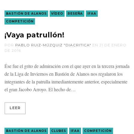
BASTIÓN DE ALANOS
VÍDEO
RESEÑA
IFAA
COMPETICIÓN
¡Vaya patrullón!
POR
PABLO RUIZ-MÚZQUIZ "DIACRITICA"
EN
21 DE ENERO
DE 2016
Ése fue el grito de admiración con el que ayer en la tercera jornada
de la Liga de Inviernos en Bastión de Alanos nos regalaron los
integrantes de la patrulla inmediantemente anterior, especialmente
el gran Jacobo Arroyo. El hecho de
LEER
BASTIÓN DE ALANOS
CLUBES
IFAA
COMPETICIÓN