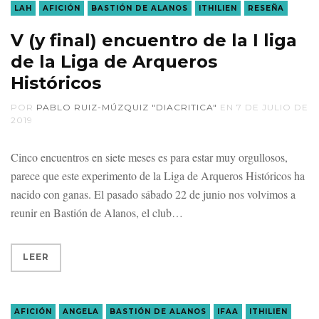
LAH
AFICIÓN
BASTIÓN DE ALANOS
ITHILIEN
RESEÑA
V (y final) encuentro de la I liga
de la Liga de Arqueros
Históricos
POR
PABLO RUIZ-MÚZQUIZ "DIACRITICA"
EN
7 DE JULIO DE
2019
Cinco encuentros en siete meses es para estar muy orgullosos,
parece que este experimento de la Liga de Arqueros Históricos ha
nacido con ganas. El pasado sábado 22 de junio nos volvimos a
reunir en Bastión de Alanos, el club
LEER
AFICIÓN
ANGELA
BASTIÓN DE ALANOS
IFAA
ITHILIEN