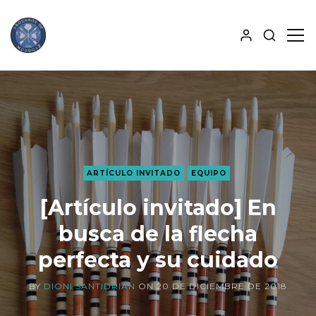
MOSTRA
MO
BÚSQUE
PAN
ALJABA
LAT
ARTÍCULO INVITADO
EQUIPO
[Artículo invitado] En
busca de la flecha
perfecta y su cuidado
BY
DIONI SANTIDRIAN
ON
20 DE DICIEMBRE DE 2018