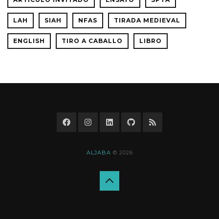
LAH
SIAH
NFAS
TIRADA MEDIEVAL
ENGLISH
TIRO A CABALLO
LIBRO
ALJABA
© 2026
Back
to
top