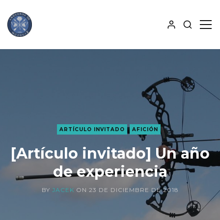
MOSTRA
MO
BÚSQUE
PAN
ALJABA
LAT
ARTÍCULO INVITADO
AFICIÓN
[Artículo invitado] Un año
de experiencia
BY
JACEK
ON
23 DE DICIEMBRE DE 2018