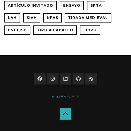
ARTÍCULO INVITADO
ENSAYO
SPTA
LAH
SIAH
NFAS
TIRADA MEDIEVAL
ENGLISH
TIRO A CABALLO
LIBRO
ALJABA
© 2026
Back
to