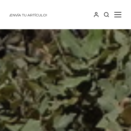
¡ENVÍA TU ARTÍCULO!
MOSTRAR
MOST
BÚSQUEDA
PANE
LATE