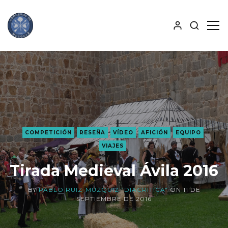
MOSTRA
MO
BÚSQUE
PAN
ALJABA
LAT
COMPETICIÓN
RESEÑA
VÍDEO
AFICIÓN
EQUIPO
VIAJES
Tirada Medieval Ávila 2016
BY
PABLO RUIZ-MÚZQUIZ "DIACRITICA"
ON
11 DE
SEPTIEMBRE DE 2016