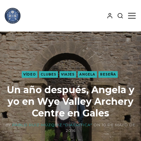
MOSTRA
MO
BÚSQUE
PAN
ALJABA
LAT
VÍDEO
CLUBES
VIAJES
ANGELA
RESEÑA
Un año después, Angela y
yo en Wye Valley Archery
Centre en Gales
BY
PABLO RUIZ-MÚZQUIZ "DIACRITICA"
ON
10 DE MAYO DE
2016