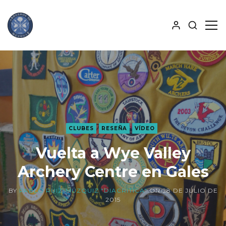
MOSTRA
MO
BÚSQUE
PAN
ALJABA
LAT
CLUBES
RESEÑA
VÍDEO
Vuelta a Wye Valley
Archery Centre en Gales
BY
PABLO RUIZ-MÚZQUIZ "DIACRITICA"
ON
28 DE JULIO DE
2015