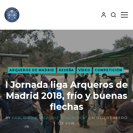
MOSTRA
MO
BÚSQUE
PAN
ALJABA
LAT
ARQUEROS DE MADRID
RESEÑA
VÍDEO
COMPETICIÓN
I Jornada liga Arqueros de
Madrid 2018, frío y buenas
flechas
BY
PABLO RUIZ-MÚZQUIZ "DIACRITICA"
ON
11 DE FEBRERO
DE 2018