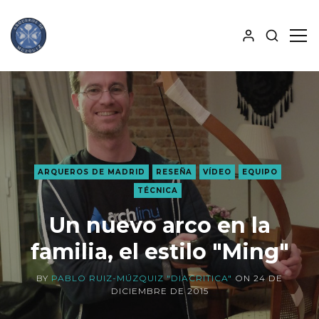
MOSTRA
MO
BÚSQUE
PAN
ALJABA
LAT
ARQUEROS DE MADRID
RESEÑA
VÍDEO
EQUIPO
TÉCNICA
Un nuevo arco en la
familia, el estilo "Ming"
BY
PABLO RUIZ-MÚZQUIZ "DIACRITICA"
ON
24 DE
DICIEMBRE DE 2015