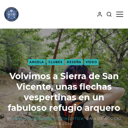
MOSTRA
MO
BÚSQUE
PAN
ALJABA
LAT
ANGELA
CLUBES
RESEÑA
VÍDEO
Volvimos a Sierra de San
Vicente, unas flechas
vespertinas en un
fabuloso refugio arquero
BY
PABLO RUIZ-MÚZQUIZ "DIACRITICA"
ON
4 DE AGOSTO
DE 2020