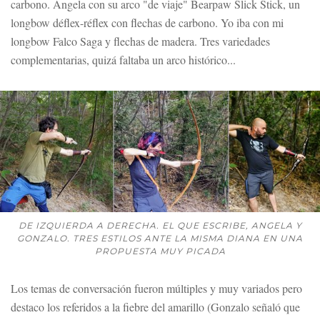
carbono. Angela con su arco "de viaje" Bearpaw Slick Stick, un
longbow déflex-réflex con flechas de carbono. Yo iba con mi
longbow Falco Saga y flechas de madera. Tres variedades
complementarias, quizá faltaba un arco histórico...
DE IZQUIERDA A DERECHA. EL QUE ESCRIBE, ANGELA Y
GONZALO. TRES ESTILOS ANTE LA MISMA DIANA EN UNA
PROPUESTA MUY PICADA
Los temas de conversación fueron múltiples y muy variados pero
destaco los referidos a la fiebre del amarillo (Gonzalo señaló que