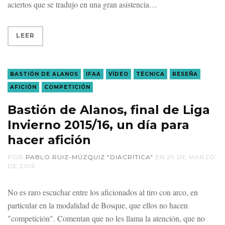
aciertos que se tradujo en una gran asistencia
LEER
BASTIÓN DE ALANOS
IFAA
VÍDEO
TÉCNICA
RESEÑA
AFICIÓN
COMPETICIÓN
Bastión de Alanos, final de Liga
Invierno 2015/16, un día para
hacer afición
POR
PABLO RUIZ-MÚZQUIZ "DIACRITICA"
EN
29 DE MARZO
DE 2016
No es raro escuchar entre los aficionados al tiro con arco, en
particular en la modalidad de Bosque, que ellos no hacen
"competición". Comentan que no les llama la atención, que no