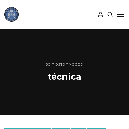
MOSTRA
MO
BÚSQUE
PAN
ALJABA
LAT
60 POSTS TAGGED
técnica