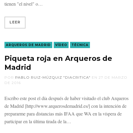
tienen "el nivel" o
LEER
ARQUEROS DE MADRID
VÍDEO
TÉCNICA
Piqueta roja en Arqueros de
Madrid
POR
PABLO RUIZ-MÚZQUIZ "DIACRITICA"
EN
27 DE MARZO
DE 2016
Escribo este post el día después de haber visitado el club Arqueros
de Madrid [http://www.arquerosdemadrid.es/] con la intención de
prepararme para distancias más IFAA que WA en la víspera de
participar en la última tirada de la