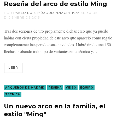
Reseña del arco de estilo Ming
POR
PABLO RUIZ-MÚZQUIZ "DIACRITICA"
EN
30 DE
DICIEMBRE DE 2015
Tras dos sesiones de tiro propiamente dichas creo que ya puedo
hablar con cierta propiedad de este arco que apareció como regalo
completamente inesperado estas navidades. Habré tirado una 150
flechas probando todo tipo de variantes en la técnica y
LEER
ARQUEROS DE MADRID
RESEÑA
VÍDEO
EQUIPO
TÉCNICA
Un nuevo arco en la familia, el
estilo "Ming"