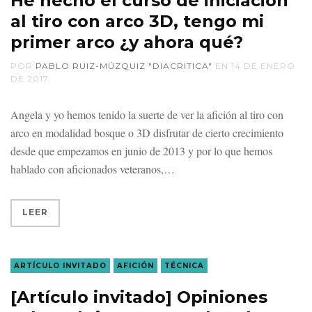
He hecho el curso de iniciación
al tiro con arco 3D, tengo mi
primer arco ¿y ahora qué?
POR
PABLO RUIZ-MÚZQUIZ "DIACRITICA"
EN
14 DE ENERO
DE 2017
Angela y yo hemos tenido la suerte de ver la afición al tiro con
arco en modalidad bosque o 3D disfrutar de cierto crecimiento
desde que empezamos en junio de 2013 y por lo que hemos
hablado con aficionados veteranos,
LEER
ARTÍCULO INVITADO
AFICIÓN
TÉCNICA
[Artículo invitado] Opiniones