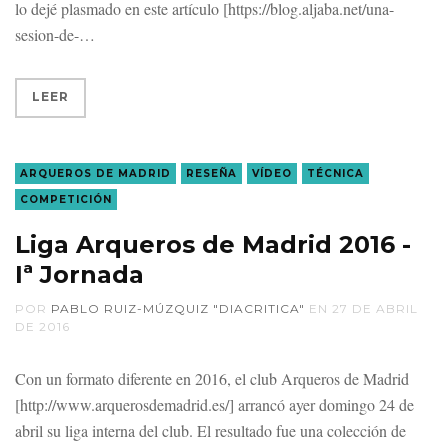
lo dejé plasmado en este artículo [https://blog.aljaba.net/una-
sesion-de-
LEER
ARQUEROS DE MADRID
RESEÑA
VÍDEO
TÉCNICA
COMPETICIÓN
Liga Arqueros de Madrid 2016 -
Iª Jornada
POR
PABLO RUIZ-MÚZQUIZ "DIACRITICA"
EN
27 DE ABRIL
DE 2016
Con un formato diferente en 2016, el club Arqueros de Madrid
[http://www.arquerosdemadrid.es/] arrancó ayer domingo 24 de
abril su liga interna del club. El resultado fue una colección de