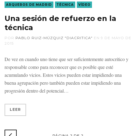
ARQUEROS DE MADRID
TÉCNICA
VÍDEO
Una sesión de refuerzo en la
técnica
POR
PABLO RUIZ-MÚZQUIZ "DIACRITICA"
EN
9 DE MAYO DE
2015
De vez en cuando uno tiene que ser suficientemente autocrítico y
responsable como para reconocer que es posible que esté
acumulando vicios. Estos vicios pueden estar impidiendo una
buena agrupación pero también pueden estar impidiendo una
progresión dentro del potencial
LEER
ARTÍCULOS
PÁGINA 2 DE 2