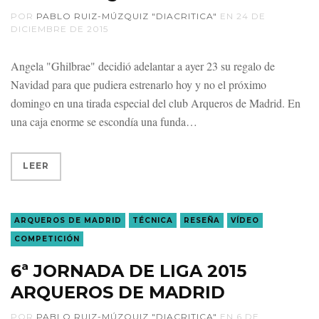
POR
PABLO RUIZ-MÚZQUIZ "DIACRITICA"
EN
24 DE
DICIEMBRE DE 2015
Angela "Ghilbrae" decidió adelantar a ayer 23 su regalo de
Navidad para que pudiera estrenarlo hoy y no el próximo
domingo en una tirada especial del club Arqueros de Madrid. En
una caja enorme se escondía una funda
LEER
ARQUEROS DE MADRID
TÉCNICA
RESEÑA
VÍDEO
COMPETICIÓN
6ª JORNADA DE LIGA 2015
ARQUEROS DE MADRID
POR
PABLO RUIZ-MÚZQUIZ "DIACRITICA"
EN
6 DE